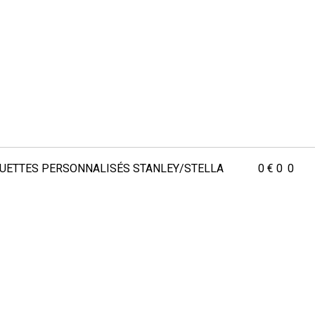
QUETTES
PERSONNALISÉS
STANLEY/STELLA
0
€
0
0
T
CATALOGUE
CONNEXION / INSCRIPTION