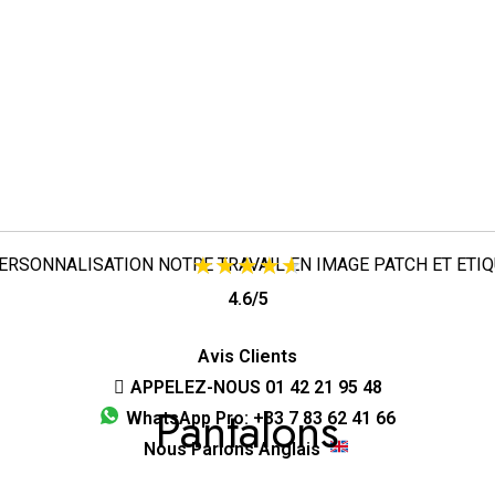
ERSONNALISATION
NOTRE TRAVAIL
EN IMAGE
PATCH ET ETI
4.6/5
SWEATSHIRT À CAPUCHE
TOTE BAG
CASQUETTE
BONNE
Avis Clients
APPELEZ-NOUS
01 42 21 95 48
Pantalons
WhatsApp Pro: +33 7 83 62 41 66
Nous Parlons Anglais