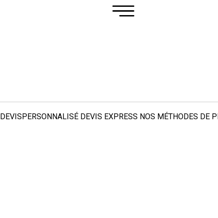
DEVIS
PERSONNALISÉ
DEVIS
EXPRESS
NOS MÉTHODES DE
P
MARQUES
T‑SHIRT
POLO
SWEAT‑SHIRT