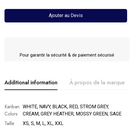
Ajouter au Devis
Pour garantir la sécurité & de paiement sécurisé
Additional information
À propos de la marque
Avis clients
Questions clients
Kariban
WHITE, NAVY, BLACK, RED, STROM GREY,
Colors
CREAM, GREY HEATHER, MOSSY GREEN, SAGE
Poser ma question
Ajouter mon avis
0
question sur ce produit
Basé sur 0 avis
Taille
XS, S, M, L, XL, XXL
Plus De Produits