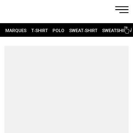
MARQUES
T‑SHIRT
POLO
SWEAT‑SHIRT
SWEATSHIRT 