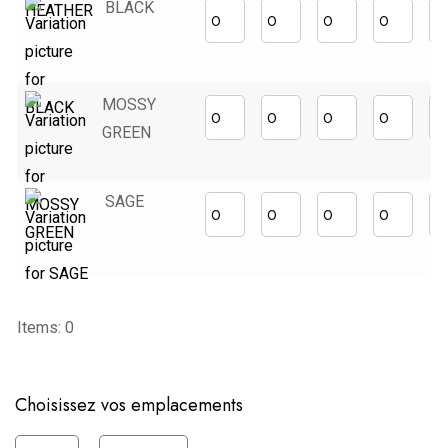
BLACK
MOSSY
GREEN
SAGE
Items
:
0
0
Items,
Choisissez vos emplacements
Total
$0.00