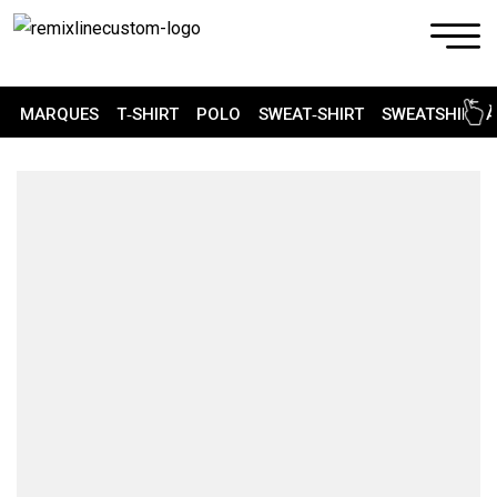
MARQUES
T‑SHIRT
POLO
SWEAT‑SHIRT
SWEATSHIRT 