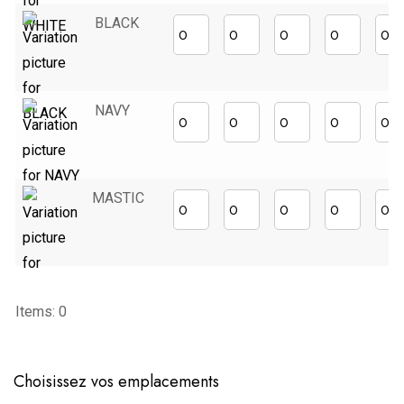
BLACK
NAVY
MASTIC
Items
:
0
0
Items,
Choisissez vos emplacements
Total