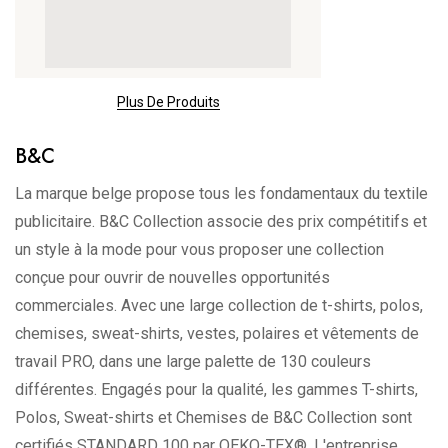
tenue robuste et une sensation premium au toucher.
Coupe oversize streetwear
Coupe délibérément ample avec épaules tombantes,
style “oversized” très décontracté, pour un look urbain et
Plus De Produits
moderne.
B&C
Détails de qualité
Présence de coutures latérales et col rond renforcé par
La marque belge propose tous les fondamentaux du textile
un bord-côte proéminent — gage d’un design soigné et
publicitaire. B&C Collection associe des prix compétitifs et
d’une meilleure tenue.
un style à la mode pour vous proposer une collection
Genre neutre & rebranding facile
conçue pour ouvrir de nouvelles opportunités
Modèle unisexe avec étiquette “No Label” pour faciliter
commerciales. Avec une large collection de t-shirts, polos,
la personnalisation ou le rebranding.
chemises, sweat-shirts, vestes, polaires et vêtements de
travail PRO, dans une large palette de 130 couleurs
Style authentique
différentes. Engagés pour la qualité, les gammes T-shirts,
S’inscrit parfaitement dans l’esthétique streetwear, idéal
Polos, Sweat-shirts et Chemises de B&C Collection sont
pour des visuels, imprimés, logos ou pour un port
certifiés STANDARD 100 par OEKO-TEX®. L'entreprise,
quotidien stylé.