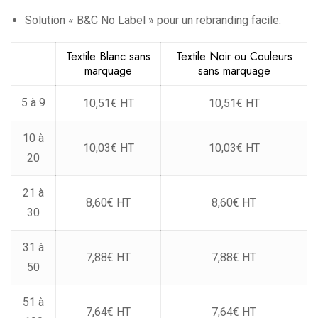
Solution « B&C No Label » pour un rebranding facile.
Textile Blanc sans
Textile Noir ou Couleurs
marquage
sans marquage
5 à 9
10,51€ HT
10,51€ HT
10 à
10,03€ HT
10,03€ HT
20
21 à
8,60€ HT
8,60€ HT
30
31 à
7,88€ HT
7,88€ HT
50
51 à
7,64€ HT
7,64€ HT