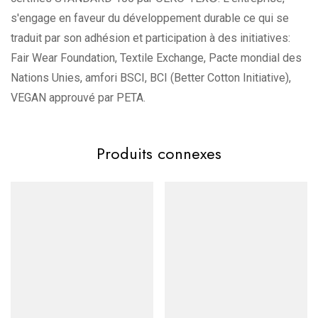
s'engage en faveur du développement durable ce qui se
Provenance et certifications
traduit par son adhésion et participation à des initiatives:
Conçu au Bangladesh, il s’inscrit dans la démarche du
Fair Wear Foundation, Textile Exchange, Pacte mondial des
Better Cotton Initiative. Il est certifié STANDARD 100 by
Nations Unies, amfori BSCI, BCI (Better Cotton Initiative),
OEKO-TEX
VEGAN approuvé par PETA.
Points forts
Produits connexes
Atout
Détail
Tissu épais allié à une coupe
Confort &
oversize, pour une allure décontractée
durabilité
et durable
Sans étiquette, grand espace
Polyvalence &
d’impression — parfait pour
customisation