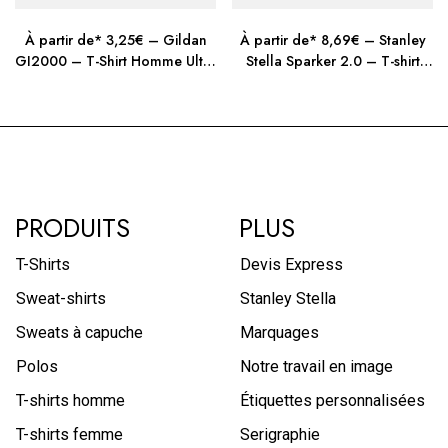
événements, merch, personnalisation
À partir de* 3,25€ – Gildan
À partir de* 8,69€ – Stanley
Silhouette streetwear moderne, très
GI2000 – T-Shirt Homme Ultra
Stella Sparker 2.0 – T-shirt
Style affirmé
en vogue
Cotton
unisexe lourd
PRODUITS
PLUS
T-Shirts
Devis Express
Sweat-shirts
Stanley Stella
Sweats à capuche
Marquages
Polos
Notre travail en image
T-shirts homme
Étiquettes personnalisées
T-shirts femme
Serigraphie