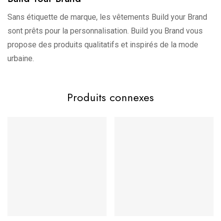
Build Your
BALTIC BLUE, BLACK, HEATHER GREY,
Brand
Poche Kangourou – Sans Cordon – Intérieur Doux –
Sans étiquette de marque, les vêtements Build your Brand
HIBISKUS PINK, SAND, VIOLA BLUE, WHITE
Colors
Plusieurs Tailles et Couleurs Disponibles
sont prêts pour la personnalisation. Build you Brand vous
Tailles
S, M, L, XL, 2XL, 3XL
propose des produits qualitatifs et inspirés de la mode
urbaine.
Produits connexes
Points Clés :
Confort Exceptionnel :
Confectionné en 80% coton et
20% polyester, ce sweat offre une sensation de douceur