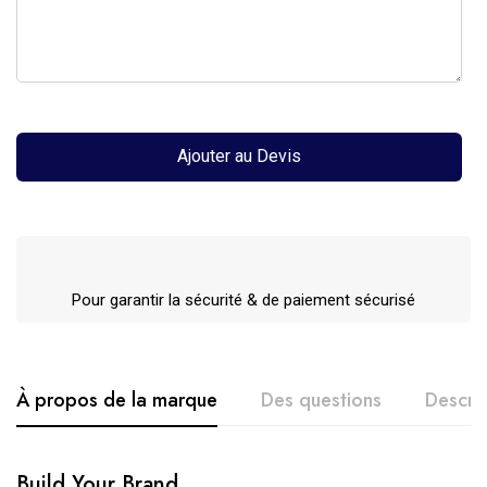
Ajouter au Devis
Pour garantir la sécurité & de paiement sécurisé
À propos de la marque
Des questions
Descri
Build Your Brand
Sweat à Capuche Ultra Lourd Oversize – Unisexe –