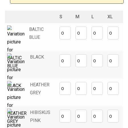
S
M
L
XL
2
BALTIC
BLUE
BLACK
HEATHER
GREY
HIBISKUS
PINK