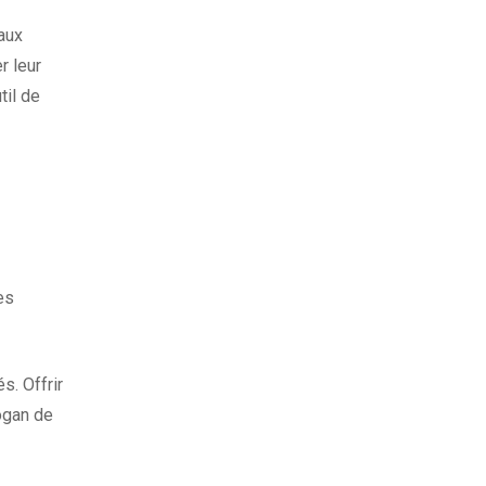
aux
r leur
til de
es
s. Offrir
ogan de