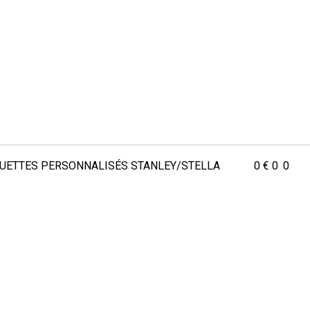
QUETTES
PERSONNALISÉS
STANLEY/STELLA
0
€
0
0