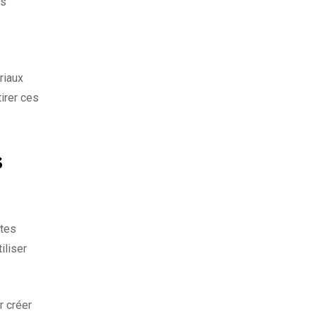
us
riaux
tirer ces
s
ntes
iliser
r créer