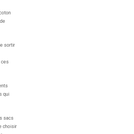
 coton
 de
 sortir
e ces
ents
s qui
es sacs
e choisir