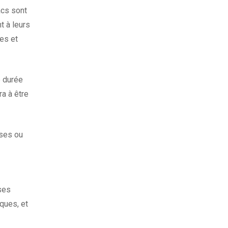
acs sont
t à leurs
ues et
e durée
ra à être
rses ou
ses
iques, et