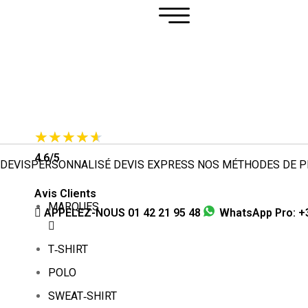
4.6/5
DEVIS
PERSONNALISÉ
DEVIS
EXPRESS
NOS MÉTHODES DE
P
Avis Clients
MARQUES
APPELEZ-NOUS
01 42 21 95 48
WhatsApp Pro: +3
T‑SHIRT
POLO
SWEAT‑SHIRT