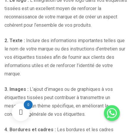
1. Le logo :
L’intégration de votre logo dans vos étiquettes
tissées est un excellent moyen de renforcer la
reconnaissance de votre marque et de créer un aspect
cohérent pour l’ensemble de vos produits.
2. Texte :
Inclure des informations importantes telles que
le nom de votre marque ou des instructions d’entretien sur
vos étiquettes tissées afin de fournir aux clients des
informations utiles et de renforcer l’identité de votre
marque.
3. Images :
L’ajout d’images ou de graphiques à vos
étiquettes tissées peut contribuer à transmettre un
0
message ou un thème spécifique, en améliorant la
conception générale de vos étiquettes.
4. Bordures et cadres :
Les bordures et les cadres